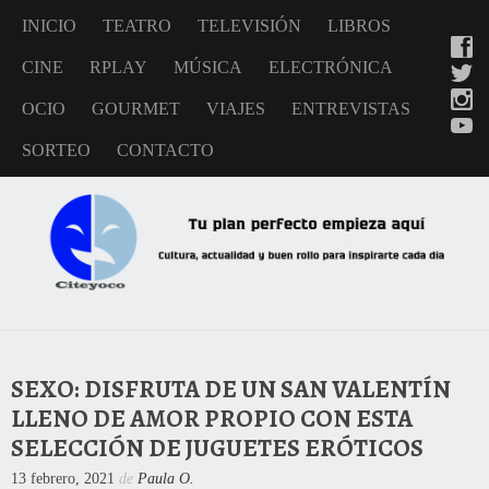
INICIO
TEATRO
TELEVISIÓN
LIBROS
CINE
RPLAY
MÚSICA
ELECTRÓNICA
OCIO
GOURMET
VIAJES
ENTREVISTAS
SORTEO
CONTACTO
SEXO: DISFRUTA DE UN SAN VALENTÍN
LLENO DE AMOR PROPIO CON ESTA
SELECCIÓN DE JUGUETES ERÓTICOS
13 febrero, 2021
de
Paula O.