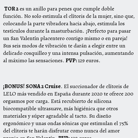
TOR 2
es un anillo para penes que cumple doble
función. No solo estimula el clítoris de la mujer, sino que,
colocando la parte vibradora hacia abajo, estimula los
testículos durante la masturbación. ¡Perfecto para pasar
un San Valentín placentero contigo mismo o en pareja!
Sus seis modos de vibración te darán a elegir entre un
delicado cosquilleo y una intensa pulsación, aumentando
al máximo las sensaciones.
PVP:
129 euros.
¡BONUS!
SONA 2 Cruise
. El succionador de clítoris de
LELO más vendido en España durante 2020 te ofrece 200
orgasmos por carga. Está recubierto de silicona
biocompatible ultrasuave, más higiénica que otros
materiales y súper agradable al tacto. Su diseño
ergonómico y unas ondas sónicas que estimulan el 75%
del clítoris te harán disfrutar como nunca del amor
propio en San Valentín.
PVP:
139 euros.