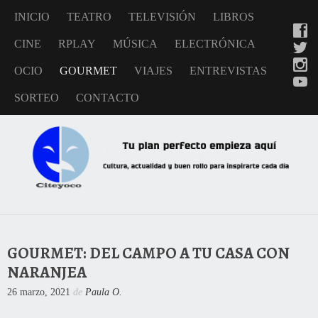
INICIO
TEATRO
TELEVISIÓN
LIBROS
CINE
RPLAY
MÚSICA
ELECTRÓNICA
OCIO
GOURMET
VIAJES
ENTREVISTAS
SORTEO
CONTACTO
GOURMET: DEL CAMPO A TU CASA CON
NARANJEA
26 marzo, 2021
de
Paula O.