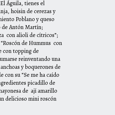
l Águila, tienes el
ja, hoisin de cerezas y
imiento Poblano y queso
o de Antón Martín;
a con alioli de cítricos”;
su “Roscón de Hummus con
ie con topping de
sumarse reinventando una
n anchoas y boquerones de
e con su “Se me ha caído
ngredientes picadillo de
mayonesa de ají amarillo
 un delicioso mini roscón