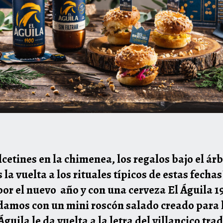
alcetines en la chimenea, los regalos bajo el á
 la vuelta a los rituales típicos de estas fech
or el nuevo año y con una cerveza El Águila 190
damos con un mini roscón salado creado para l
guila le da vuelta a la letra del villancico trad