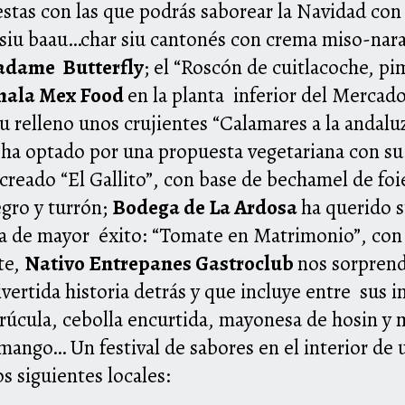
stas con las que podrás saborear la Navidad con E
siu baau…char siu cantonés con crema miso-naran
dame Butterfly
; el “Roscón de cuitlacoche, p
mala Mex Food
en la planta inferior del Mercad
u relleno unos crujientes “Calamares a la andaluz
r
ha optado por una propuesta vegetariana con 
 creado “El Gallito”, con base de bechamel de fo
egro y turrón;
Bodega de La Ardosa
ha querido 
asa de mayor éxito: “Tomate en Matrimonio”, co
te,
Nativo Entrepanes Gas
troclub
nos sorprend
ivertida historia detrás y que incluye entre sus i
, rúcula, cebolla encurtida, mayonesa de hosin y 
, mango… Un festival de sabores en el interior de
s siguientes locales: