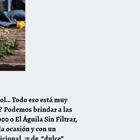
rbol… Todo eso está muy
as? Podemos brindar a las
0 o El Águila Sin Filtrar,
a ocasión y con un
icional, ¡y de “dulce”