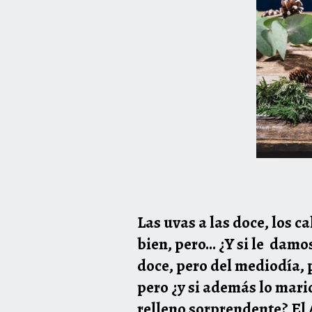
Las uvas a las doce, los c
bien, pero… ¿Y si le damos
doce, pero del mediodía, p
pero ¿y si además lo mari
relleno sorprendente? El Á