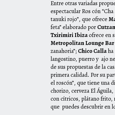
Entre otras variadas propue
espectacular Ros cón “Cha 
tanuki rojo”, que ofrece
Ma
feta” elaborado por
Cutza
Txirimiri Ibiza
ofrece en s
Metropolitan Lounge Ba
zanahoria”;
Chico Calla
ha
langostino, puerro y ajo n
de sus propuestas de la c
primera calidad. Por su par
el roscón”, que tiene una d
chorizo, cerveza El Águila
con cítricos, plátano frito
que puedes descubrir en lo