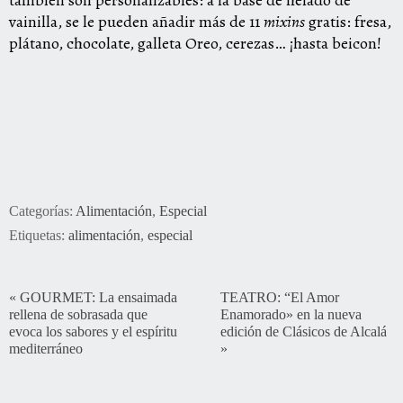
también son personalizables: a la base de helado de
vainilla, se le pueden añadir más de 11
mixins
gratis: fresa,
plátano, chocolate, galleta Oreo, cerezas… ¡hasta beicon!
Categorías:
Alimentación
,
Especial
Etiquetas:
alimentación
,
especial
«
GOURMET: La ensaimada
TEATRO: “El Amor
rellena de sobrasada que
Enamorado» en la nueva
evoca los sabores y el espíritu
edición de Clásicos de Alcalá
mediterráneo
»