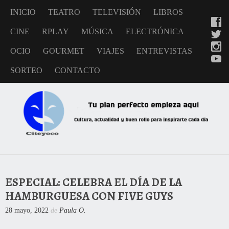
INICIO
TEATRO
TELEVISIÓN
LIBROS
CINE
RPLAY
MÚSICA
ELECTRÓNICA
OCIO
GOURMET
VIAJES
ENTREVISTAS
SORTEO
CONTACTO
ESPECIAL: CELEBRA EL DÍA DE LA
HAMBURGUESA CON FIVE GUYS
28 mayo, 2022
de
Paula O.