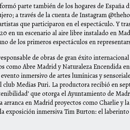
formó parte también de los hogares de Españ
a
d
ujero;
a
través de la cuenta de Instagram @theh
artistas que participaron en el espectáculo. Y tra
020 en un escenario al aire libre instalado en Ma
uno de los primeros espectáculos en representars
esponsable de obras de gran éxito internaciona
os como Abre Madrid y Naturaleza Encendida en e
vento inmersivo de artes lumínicas y sensorial
l club Medias Puri. La productora recibió en se
tenibilidad’ que otorga el Ayuntamiento de Madr
 arranca en Madrid proyectos como Charlie y la 
la exposición inmersiva Tim Burton: el laberinto 