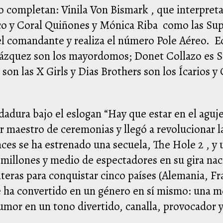
lo completan: Vinila Von Bismark , que interpret
o y Coral Quiñones y Mónica Riba como las Supe
el comandante y realiza el número Pole
A
éreo. E
ázquez son los mayordomos; Donet Collazo es S
son las X Girls y Dias Brothers son los Ícarios 
dura bajo el eslogan “Hay que estar en el agujer
 maestro de ceremonias y llegó
a
revolucionar la
ces se ha estrenado una secuela,
The
Hole
2 , y
millones y medio de espectadores en su gira nac
nteras para conquistar cinco países (Alemania, Fra
 ha convertido en un género en sí mismo: una me
humor en un tono divertido, canalla, provocador 