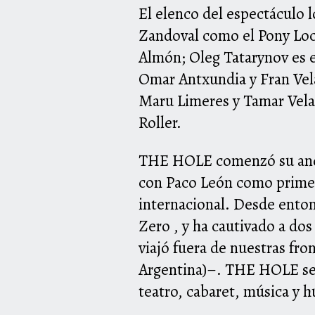
El elenco del espectáculo 
Zandoval como el Pony Loc
Almón; Oleg Tatarynov es 
Omar Antxundia y Fran Vel
Maru Limeres y Tamar Vela 
Roller.
THE
HOLE
comenzó su anda
con Paco León como primer
internacional. Desde enton
Zero , y ha cautivado
a
dos 
viajó fuera de nuestras fro
Argentina)–.
THE
HOLE
se
teatro, cabaret, música y 