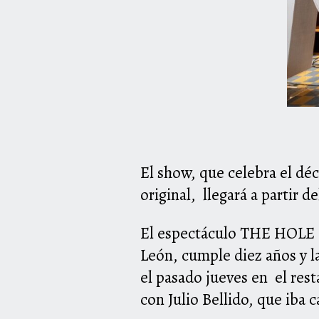
El show, que celebra el dé
original, llegará
a
partir d
El espectáculo
THE
HOLE
León, cumple diez
a
ños y 
el pasado jueves en el re
con Julio Bellido, que iba 