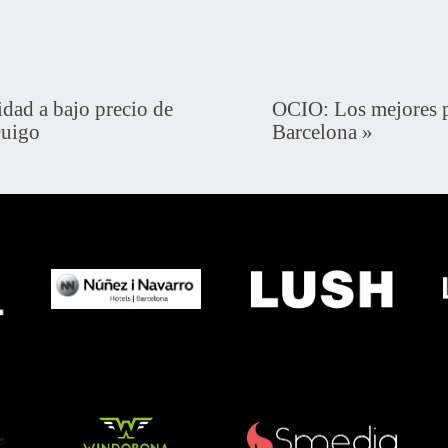
ad a bajo precio de
OCIO: Los mejores pl
Ouigo
Barcelona
»