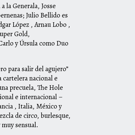
a
a
la Generala, Josse
rnenas; Julio Bellido es
dgar López , Arnau Lobo ,
uper Gold,
y Carlo y Úrsula como Duo
o para salir del agujero”
 cartelera nacional e
 una precuela,
The
Hole
ional e internacional –
ncia , Italia, México y
zcla de circo, burlesque,
y muy sensual.