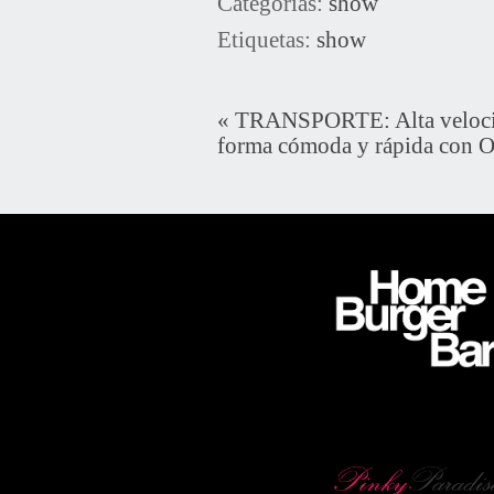
Categorías:
show
Etiquetas:
show
«
TRANSPORTE: Alta velocid
forma cómoda y rápida con 