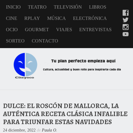
INICIO
TEATRO
TELEVISIÓN
LIBROS
CINE
RPLAY
MÚSICA
ELECTRÓNICA
OCIO
GOURMET
VIAJES
ENTREVISTAS
SORTEO
CONTACTO
DULCE: EL ROSCÓN DE MALLORCA, LA
AUTÉNTICA RECETA CLÁSICA INFALIBLE
PARA TRIUNFAR ESTAS NAVIDADES
24 diciembre, 2022
de
Paula O.