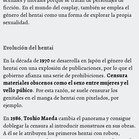
ficción. En el mundo del cosplay, también se emplea el
género del hentai como una forma de explorar la propia
sexualidad.
Evolución del hentai
En la década de
1970
se desarrolla en Japón el género del
hentai con una explosión de publicaciones, por lo que el
gobierno afianza una serie de prohibiciones.
Censura
materiales obscenos como el sexo entre mujeres y el
vello púbico
. Por esta razón, se suele censurar los
genitales en el manga de hentai con pixelados, por
ejemplo.
En
1986
,
Toshio Maeda
cambia el panorama y consigue
doblegar la censura al introducir monstruos en sus obras.
A él se le atribuyen los primeros hentai con robots,