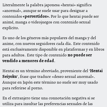
Literalmente la palabra japonesa «hentai» significa
«anormal», aunque se suele usar para designar a
contenidos
«pervertidos».
Por lo que hentai puede ser
animé, manga o videojuegos con contenido sexual
explícito.
Es uno de los géneros más populares del manga y del
anime, con nuevos seguidores cada día. Este contenido
está exclusivamente disponible en plataformas y en libros
para adultos. Este tipo de contenido
no puede ser
vendido a menores de edad
.
Hentai es un término abreviado, proveniente del ‘
Hentai
Seiyoku
‘, frase que traduce «deseo sexual anormal».
Aunque en Japón este término no suele ser muy usado
para referirse al porno.
En el extranjero tiene una connotación negativa si se
utiliza para insultar las preferencias sexuales de las