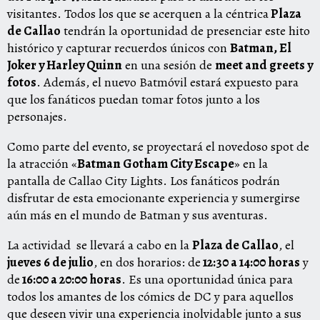
visitantes. Todos los que se acerquen a la céntrica
Plaza
de Callao
tendrán la oportunidad de presenciar este hito
histórico y capturar recuerdos únicos con
Batman, El
Joker y Harley Quinn
en una sesión de
meet and greets y
fotos
. Además, el nuevo Batmóvil estará expuesto para
que los fanáticos puedan tomar fotos junto a los
personajes.
Como parte del evento, se proyectará el novedoso spot de
la atracción «
Batman Gotham City Escape
» en la
pantalla de Callao City Lights. Los fanáticos podrán
disfrutar de esta emocionante experiencia y sumergirse
aún más en el mundo de Batman y sus aventuras.
La actividad se llevará a cabo en la
Plaza de Callao
, el
jueves 6 de julio
, en dos horarios: de
12:30 a 14:00 horas
y
de
16:00 a 20:00 horas
. Es una oportunidad única para
todos los amantes de los cómics de DC y para aquellos
que deseen vivir una experiencia inolvidable junto a sus