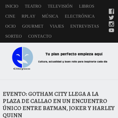
INICIO
TEATRO
TELEVISIÓN
LIBROS
CINE
RPLAY
MÚSICA
ELECTRÓNICA
OCIO
GOURMET
VIAJES
ENTREVISTAS
SORTEO
CONTACTO
EVENTO: GOTHAM CITY LLEGA A LA
PLAZA DE CALLAO EN UN ENCUENTRO
ÚNICO ENTRE BATMAN, JOKER Y HARLEY
QUINN