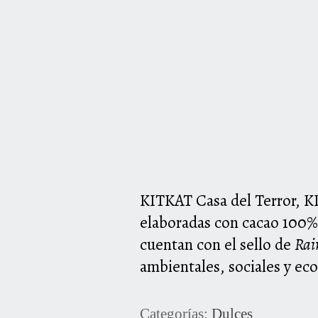
K
IT
K
AT
Casa del Terror, K
elaboradas con cacao 100%
cuentan con el sello de
Rai
ambientales, sociales y ec
Categorías:
Dulces