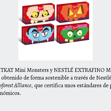
IT
K
AT
Mini Monsters y N
ESTLÉ
E
XTRAFINO
Má
 obtenido de forma sostenible a través de
Nestl
nforest Alliance
, que certifica unos estándares de
onómicos.