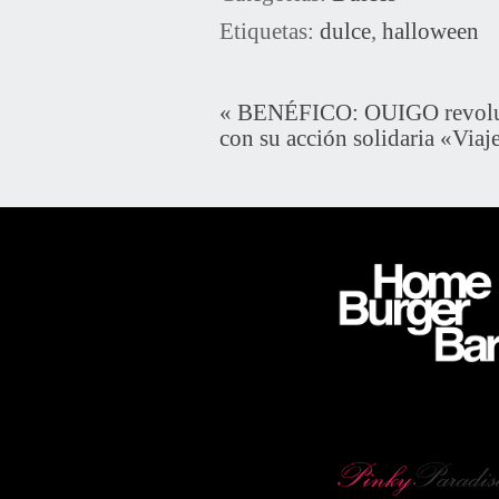
Etiquetas:
dulce
,
halloween
«
BENÉFICO: OUIGO revolu
con su acción solidaria «Viaj