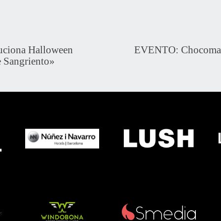
ciona Halloween
EVENTO: Chocomad 
e Sangriento»