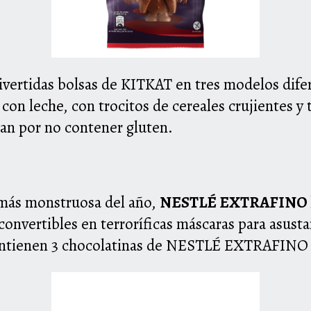
ivertidas bolsas de K
IT
K
AT
en tres
modelos dife
 con leche, con trocitos de cereales crujientes y
izan por no contener gluten.
 más monstruosa del año,
N
ESTLÉ
E
XTRAFINO
convertibles en terroríficas máscaras para asust
ntienen 3 chocolatinas de N
ESTLÉ
E
XTRAFIN