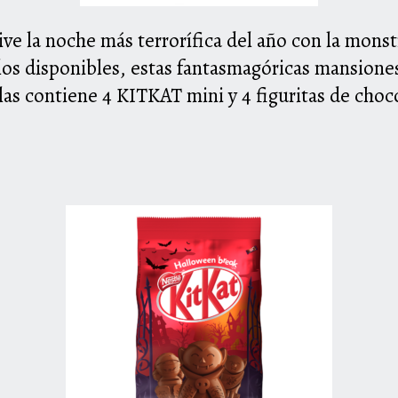
ive la noche más terrorífica del año
con la monst
os disponibles, estas fantasmagóricas mansiones
las contiene 4 K
IT
K
AT
mini y 4 figuritas de choc