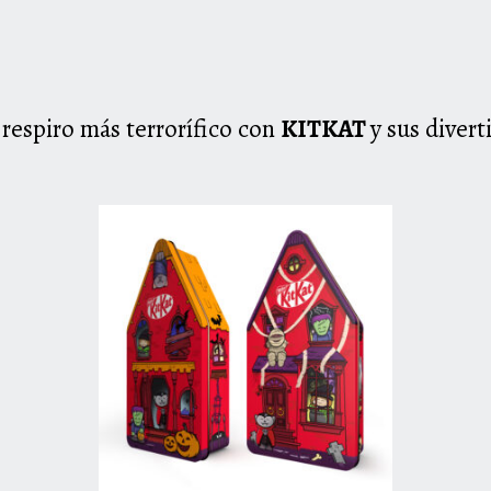
respiro más terrorífico con
K
IT
K
AT
y sus diver