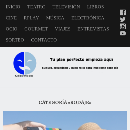
INICIO
TEATRO
TELEVISIÓN
LIBROS
CINE
RPLAY
MÚSICA
ELECTRÓNICA
OCIO
GOURMET
VIAJES
ENTREVISTAS
SORTEO
CONTACTO
CATEGORÍA «RODAJE»