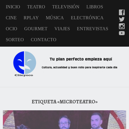
INICIO
TEATRO
TELEVISIÓN
LIBROS
CINE
RPLAY
MÚSICA
ELECTRÓNICA
OCIO
GOURMET
VIAJES
ENTREVISTAS
SORTEO
CONTACTO
ETIQUETA «MICROTEATRO»