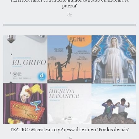
TEATRO: Amor con mucho humor cantado en ‘Ábreme la
puerta’
de
TEATRO: Microteatro y Anesvad se unen “Por los demás”
de