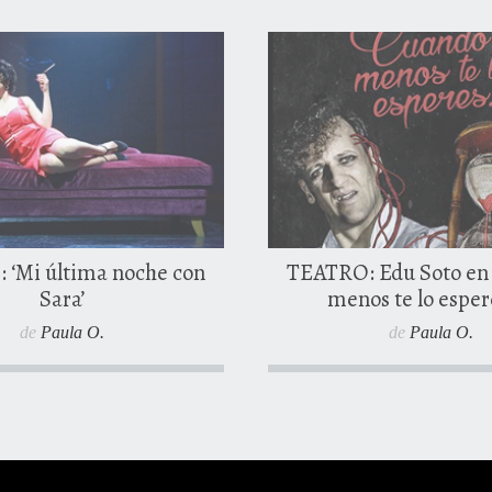
o, 2017
17 enero, 2017
0 comentarios
 ‘Mi última noche con
TEATRO: Edu Soto en
Sara’
menos te lo espe
de
Paula O.
de
Paula O.