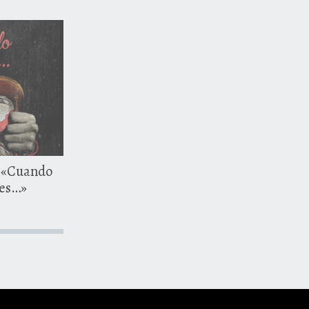
22 febrero, 2016
 «Cuando
res…»