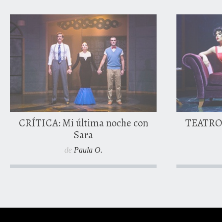
26 ener
0 comentarios
CRÍTICA: Mi última noche con
TEATRO:
Sara
de
Paula O.