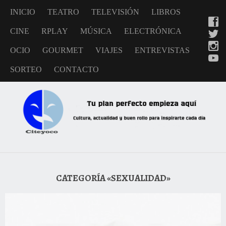
INICIO
TEATRO
TELEVISIÓN
LIBROS
CINE
RPLAY
MÚSICA
ELECTRÓNICA
OCIO
GOURMET
VIAJES
ENTREVISTAS
SORTEO
CONTACTO
CATEGORÍA «SEXUALIDAD»