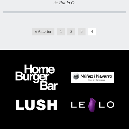
de
Paula O.
« Anterior
1
2
3
4