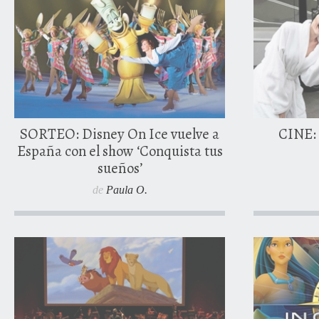
0 comentarios
SORTEO: Disney On Ice vuelve a
CINE: 
España con el show ‘Conquista tus
sueños’
de
Paula O.
13 jul