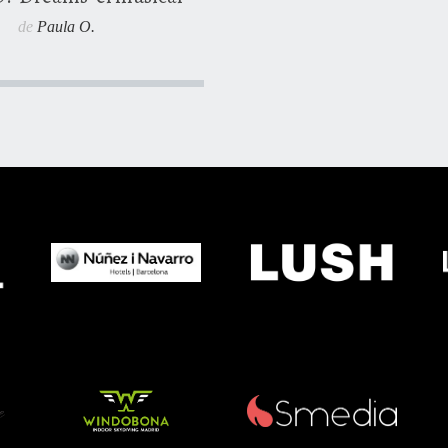
de
Paula O.