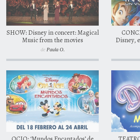
0 comentarios
SHOW: Disney in concert: Magical
CONCI
Music from the movies
Disney, e
de
Paula O.
27 febre
0 comentarios
OCIO: ‘Mundos Encantados’ de
TEATRO: