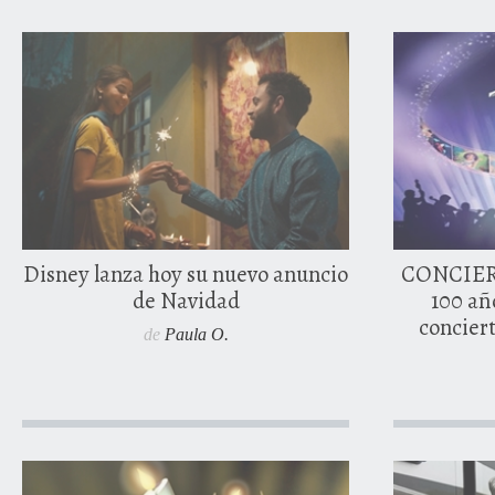
2 noviembr
0 comentarios
Disney lanza hoy su nuevo anuncio
CONCIERT
de Navidad
100 añ
conciert
de
Paula O.
28 noviembr