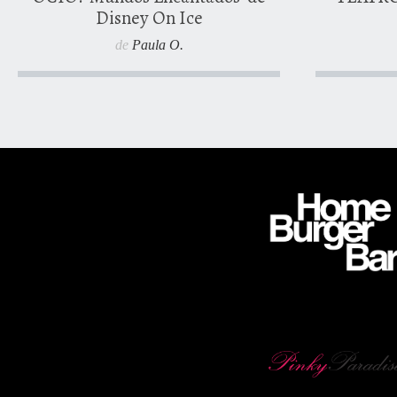
Disney On Ice
de
Paula O.