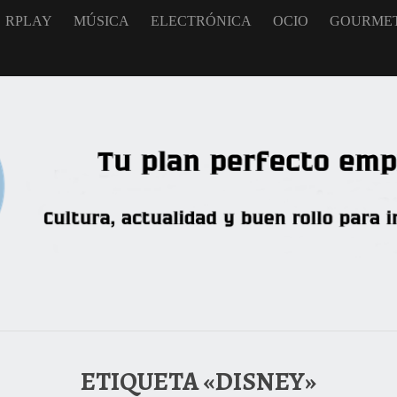
RPLAY
MÚSICA
ELECTRÓNICA
OCIO
GOURME
ETIQUETA «DISNEY»