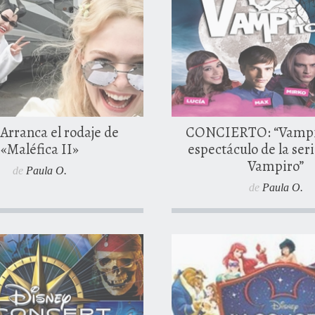
0 comentarios
0 coment
Arranca el rodaje de
CONCIERTO: “Vampit
«Maléfica II»
espectáculo de la ser
Vampiro”
de
Paula O.
de
Paula O.
io, 2017
13 junio, 2017