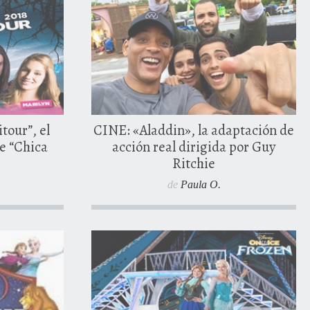
arios
our”, el
CINE: «Aladdin», la adaptación de
ie “Chica
acción real dirigida por Guy
Ritchie
de
Paula O.
16 diciembre, 2016