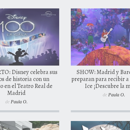
e, 2023
5 septiembre, 2023
0 comentarios
0 coment
O: Disney celebra sus
SHOW: Madrid y Barc
os de historia con un
preparan para recibir 
o en el Teatro Real de
Ice ¡Descubre la 
Madrid
de
Paula O.
de
Paula O.
e, 2018
30 mayo, 2018