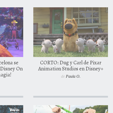
1 febrero, 2023
arios
elona se
CORTO: Dug y Carl de Pixar
a Disney On
Animation Studios en Disney+
magia!
de
Paula O.
23 mayo, 2018