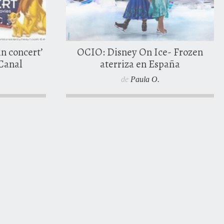
arios
n concert’
OCIO: Disney On Ice- Frozen
 Canal
aterriza en España
de
Paula O.