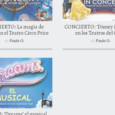
0 comentarios
0 coment
ERTO: La magia de
CONCIERTO: ‘Disney i
n el Teatro Circo Price
en los Teatros del
de
Paula O.
de
Paula O.
ro, 2016
7 diciembre, 2015
 ‘Dreams’ el musical