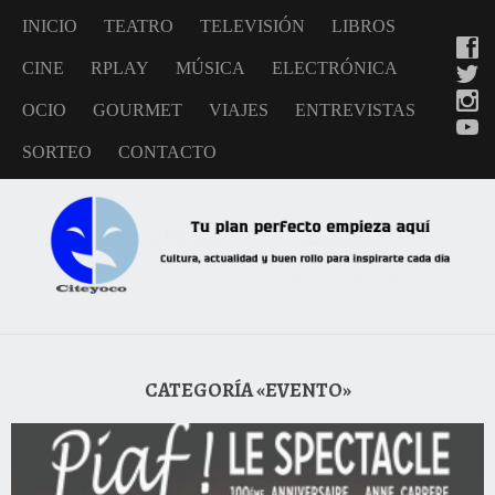
INICIO
TEATRO
TELEVISIÓN
LIBROS
CINE
RPLAY
MÚSICA
ELECTRÓNICA
OCIO
GOURMET
VIAJES
ENTREVISTAS
SORTEO
CONTACTO
CATEGORÍA «EVENTO»