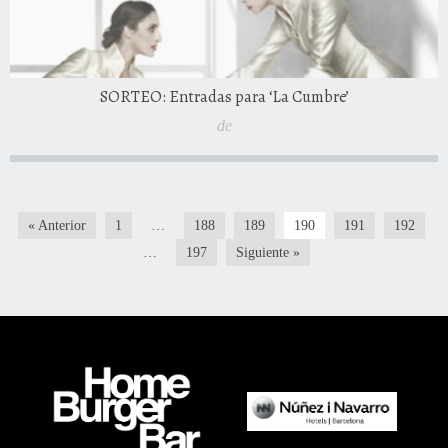
SORTEO: Entradas para ‘La Cumbre’
de
« Anterior
1
…
188
189
190
191
192
…
197
Siguiente »