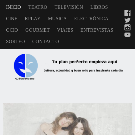
INICIO
TEATRO
TELEVISIÓN
LIBROS
CINE
RPLAY
MÚSICA
ELECTRÓNICA
OCIO
GOURMET
VIAJES
ENTREVISTAS
SORTEO
CONTACTO