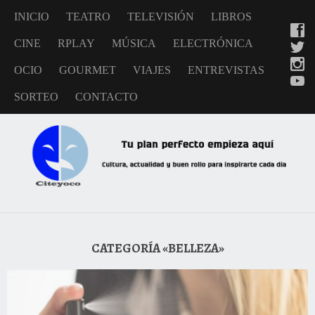
INICIO
TEATRO
TELEVISIÓN
LIBROS
CINE
RPLAY
MÚSICA
ELECTRÓNICA
OCIO
GOURMET
VIAJES
ENTREVISTAS
SORTEO
CONTACTO
CATEGORÍA «BELLEZA»