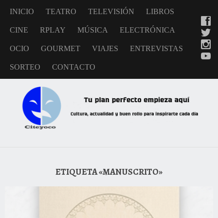
INICIO
TEATRO
TELEVISIÓN
LIBROS
CINE
RPLAY
MÚSICA
ELECTRÓNICA
OCIO
GOURMET
VIAJES
ENTREVISTAS
SORTEO
CONTACTO
ETIQUETA «MANUSCRITO»