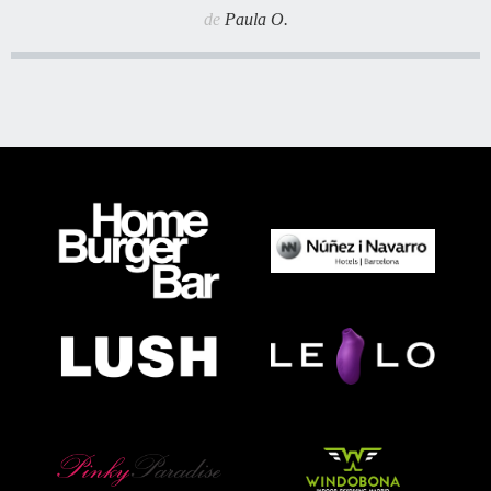
de
Paula O.